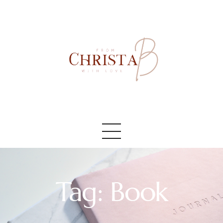
Accueil
#AboutMe
#Blog
Tag: Book