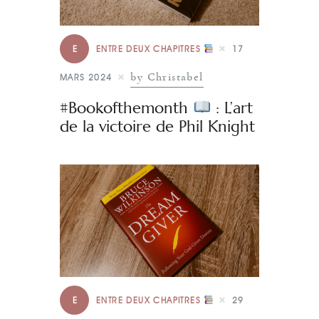
E
ENTRE DEUX CHAPITRES
17
by Christabel
MARS 2024
#Bookofthemonth
: L’art
de la victoire de Phil Knight
E
ENTRE DEUX CHAPITRES
29