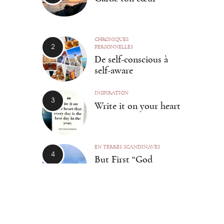
CHRONIQUES
PERSONNELLES
De self-conscious à
self-aware
INSPIRATION
Write it on your heart
EN TERRES SCANDINAVES
But First “God
fortsättning” !
TAGS