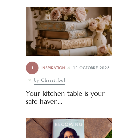
I
INSPIRATION
11 OCTOBRE 2023
by Christabel
Your kitchen table is your
safe haven…