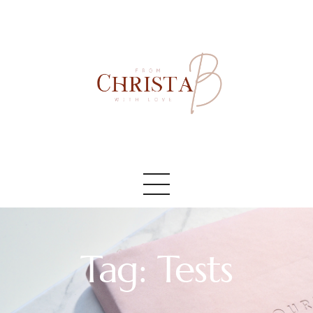
Accueil
#AboutMe
#Blog
Tag: Tests