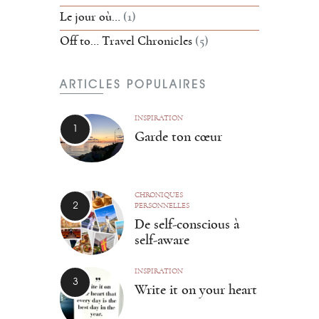
Le jour où…
(1)
Off to… Travel Chronicles
(5)
ARTICLES POPULAIRES
INSPIRATION
Garde ton cœur
CHRONIQUES
PERSONNELLES
De self-conscious à
self-aware
INSPIRATION
Write it on your heart