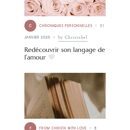
C
CHRONIQUES PERSONNELLES
31
by Christabel
JANVIER 2025
Redécouvrir son langage de
l’amour
F
FROM CHRISTA WITH LOVE
8