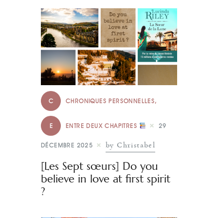
C
CHRONIQUES PERSONNELLES
,
E
ENTRE DEUX CHAPITRES
29
by Christabel
DÉCEMBRE 2025
[Les Sept sœurs] Do you
believe in love at first spirit
?