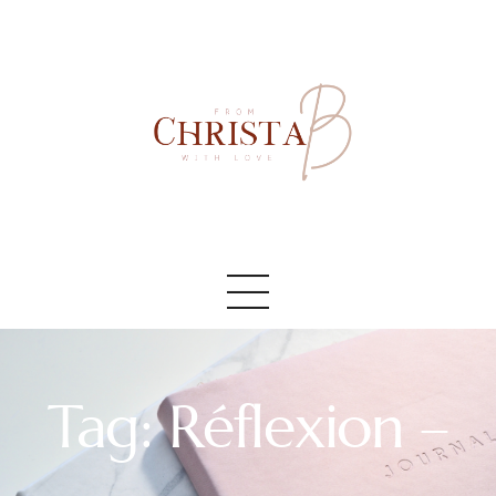
Accueil
#AboutMe
#Blog
Tag: Réflexion –