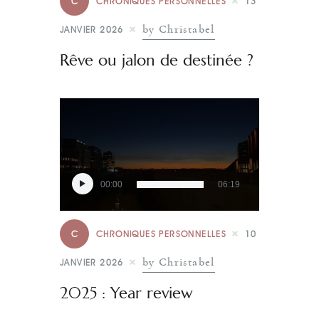
C
CHRONIQUES PERSONNELLES
13
by Christabel
JANVIER 2026
Rêve ou jalon de destinée ?
Lecteur
00:00
06:19
audio
C
CHRONIQUES PERSONNELLES
10
by Christabel
JANVIER 2026
2025 : Year review