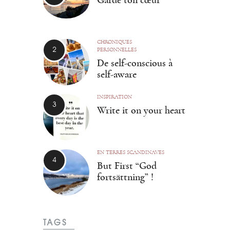
Garde ton cœur
CHRONIQUES
PERSONNELLES
De self-conscious à
self-aware
INSPIRATION
Write it on your heart
EN TERRES SCANDINAVES
But First “God
fortsättning” !
TAGS