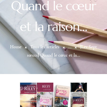
Quand le cœur
et la raison…
Home
Tous les articles
...
[Les Sept
sœurs] Quand le cœur et la...