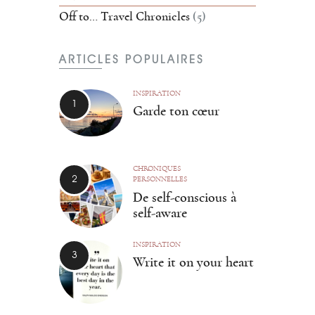
Off to… Travel Chronicles
(5)
ARTICLES POPULAIRES
INSPIRATION
Garde ton cœur
CHRONIQUES
PERSONNELLES
De self-conscious à
self-aware
INSPIRATION
Write it on your heart