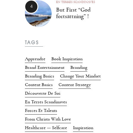
EN TERRES SCANDINAVES
But First “God
fortsättning” !
TAGS
Apprendre
Book Inspiration
Brand Entertainment
Branding
Branding Basics
Change Your Mindset
Content Basics
Content Strategy
Découverte De Soi
En Terres Scandinaves
Forces Et Talents
From Christa With Love
Healthcare — Selfcare
Inspiration