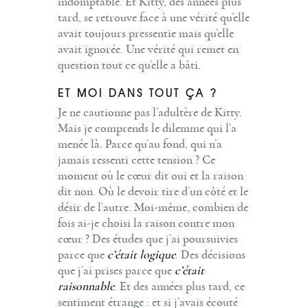
indomptable. Et Kitty, des années plus
tard, se retrouve face à une vérité qu’elle
avait toujours pressentie mais qu’elle
avait ignorée. Une vérité qui remet en
question tout ce qu’elle a bâti.
ET MOI DANS TOUT ÇA ?
Je ne cautionne pas l’adultère de Kitty.
Mais je comprends le dilemme qui l’a
menée là. Parce qu’au fond, qui n’a
jamais ressenti cette tension ? Ce
moment où le cœur dit oui et la raison
dit non. Où le devoir tire d’un côté et le
désir de l’autre. Moi-même, combien de
fois ai-je choisi la raison contre mon
cœur ? Des études que j’ai poursuivies
parce que
c’était logique
. Des décisions
que j’ai prises parce que
c’était
raisonnable
. Et des années plus tard, ce
sentiment étrange : et si j’avais écouté