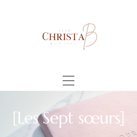
Accueil
#AboutMe
#Blog
[Les Sept sœurs]