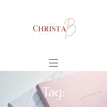
Accueil
#AboutMe
#Blog
Tag: