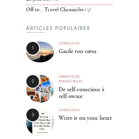
Off to… Travel Chronicles
(5)
ARTICLES POPULAIRES
INSPIRATION
Garde ton cœur
CHRONIQUES
PERSONNELLES
De self-conscious à
self-aware
INSPIRATION
Write it on your heart