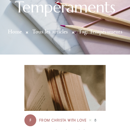
Tempéraments
Home
Tous les articles
Tag: Tempéraments
F
FROM CHRISTA WITH LOVE
8