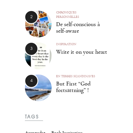
CHRONIQUES
PERSONNELLES
De self-conscious à
self-aware
INSPIRATION
Write it on your heart
EN TERRES SCANDINAVES
But First “God
fortsättning” !
TAGS
Apprendre
Book Inspiration