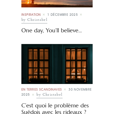
INSPIRATION
1 DÉCEMBRE 2025
by Christabel
One day, You’ll believe…
EN TERRES SCANDINAVES
30 NOVEMBRE
by Christabel
2025
C’est quoi le problème des
Suédois avec les rideaux ?