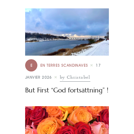
E
EN TERRES SCANDINAVES
17
by Christabel
JANVIER 2026
But First “God fortsättning” !