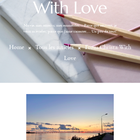
With Love
Ma vie, mes amours, mes emmerdes,… Parce que souvent, je
veux m’évader, parce que j’aime raconter,… Un peu de tout!
Home
Tous les articles
From Christa With
Love