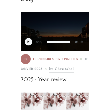
Lecteur
00:00
06:19
audio
C
CHRONIQUES PERSONNELLES
10
by Christabel
JANVIER 2026
2025 : Year review