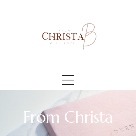
Accueil
#AboutMe
#Blog
From Christa