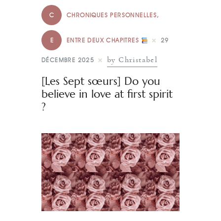
C
CHRONIQUES PERSONNELLES
,
E
ENTRE DEUX CHAPITRES
29
by Christabel
DÉCEMBRE 2025
[Les Sept sœurs] Do you
believe in love at first spirit
?