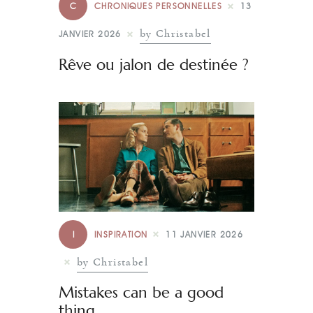
C
CHRONIQUES PERSONNELLES
13
by Christabel
JANVIER 2026
Rêve ou jalon de destinée ?
I
INSPIRATION
11 JANVIER 2026
by Christabel
Mistakes can be a good
thing