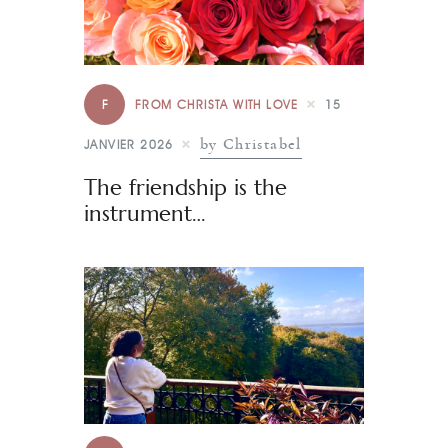
F
FROM CHRISTA WITH LOVE
15
by Christabel
JANVIER 2026
The friendship is the
instrument…