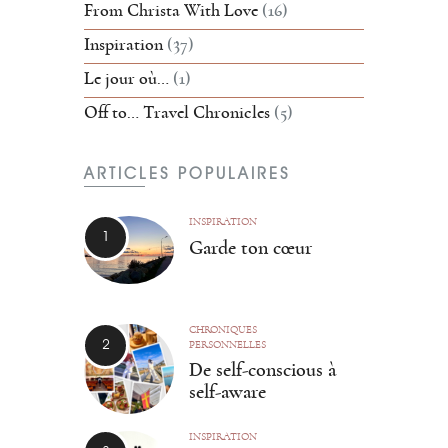
From Christa With Love
(16)
Inspiration
(37)
Le jour où…
(1)
Off to… Travel Chronicles
(5)
ARTICLES POPULAIRES
INSPIRATION
Garde ton cœur
CHRONIQUES
PERSONNELLES
De self-conscious à
self-aware
INSPIRATION