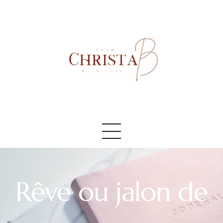
Accueil
#AboutMe
#Blog
Rêve ou jalon de