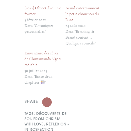
[2022] Objectif n°1 : Se
Brand entertainment,
former
le petit chouchou du
5 février 2022
Luxe
Dans "Chroniques
24 août 2020
personnelles"
Dans "Branding &
Brand content...
Quelques conseils"
L’inventaire des rêves
de Chimamanda Ngozi
Adichie
30 juillet 2025
Dans "Entre deux
chapitres
"
SHARE
TAGS:
DÉCOUVERTE DE
SOI
,
FROM CHRISTA
WITH LOVE
,
RÉFLEXION -
INTROSPECTION