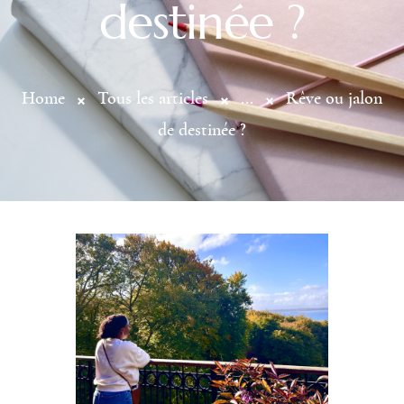
destinée ?
Home
Tous les articles
...
Rêve ou jalon
de destinée ?