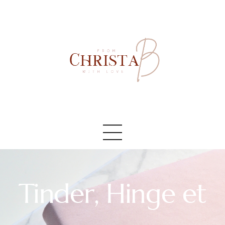
Accueil
#AboutMe
#Blog
Tinder, Hinge et