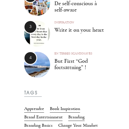
De self-conscious à
self-aware
INSPIRATION
Write it on your heart
EN TERRES SCANDINAVES
But First “God
fortsättning” !
TAGS
Apprendre
Book Inspiration
Brand Entertainment
Branding
Branding Basics
Change Your Mindset