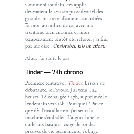
Comme si soudain, ces applis
devenaient le terrain providentiel des
grandes histoires d’amour sanctifiées.
Et moi, au milieu de ça, avec ma
trentaine bien entamée et mon
tempérament plutôt old school, j’ai fini
par me dire :
Christabel, fais un effort.
Alors j’ai sauté le pas.
Tinder — 24h chrono
Première tentative :
Tinder
. Erreur de
débutante, je l’avoue. J’ai tenu… 24
heures. Téléchargée à 17h, supprimée le
lendemain vers 16h. Pourquoi ? Parce
que dès l’installation, j’ai senti la
machine s’emballer. L’algorithme te
colle aux basques, exige de toi des
preuves de vie permanente, t’oblige