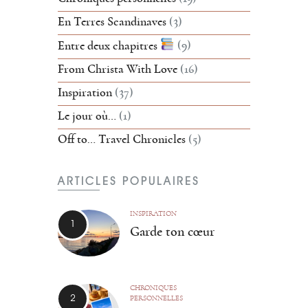
En Terres Scandinaves
(3)
Entre deux chapitres
(9)
From Christa With Love
(16)
Inspiration
(37)
Le jour où…
(1)
Off to… Travel Chronicles
(5)
ARTICLES POPULAIRES
INSPIRATION
Garde ton cœur
CHRONIQUES
PERSONNELLES