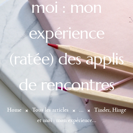
moi : mon
expérience
(ratée) des applis
de rencontres
Home
Tous les articles
...
Tinder, Hinge
et moi : mon expérience...