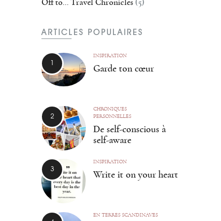
Off to… Travel Chronicles
(5)
ARTICLES POPULAIRES
INSPIRATION
Garde ton cœur
CHRONIQUES
PERSONNELLES
De self-conscious à
self-aware
INSPIRATION
Write it on your heart
EN TERRES SCANDINAVES