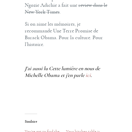
Ngozie Adichie a fait une
review dans le
New York Times
.
Si on aime les mémoires, je
recommande Une Terre Promise de
Barack Obama. Pour la culture. Pour
l’histoire.
J’ai aussi lu Cette lumière en nous de
Michelle Obama et j’en parle
ici
.
Similaire
You’ve got to find the
Your kitchen table is