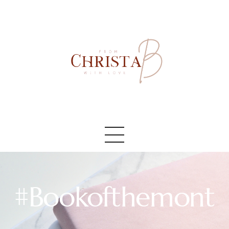
Accueil
#AboutMe
#Blog
#Bookofthemont