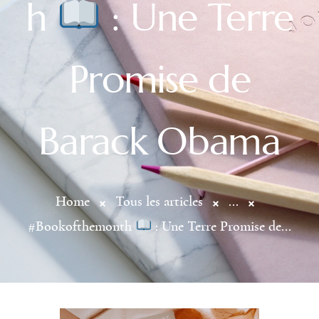
h
: Une Terre
Promise de
Barack Obama
Home
Tous les articles
...
#Bookofthemonth
: Une Terre Promise de...