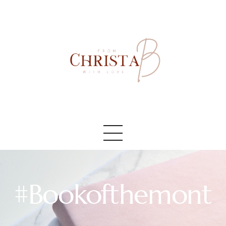
Accueil
#AboutMe
#Blog
#Bookofthemont