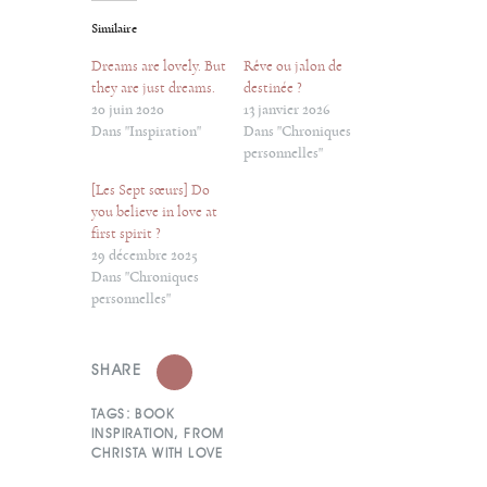
Similaire
Dreams are lovely. But
Rêve ou jalon de
they are just dreams.
destinée ?
20 juin 2020
13 janvier 2026
Dans "Inspiration"
Dans "Chroniques
personnelles"
[Les Sept sœurs] Do
you believe in love at
first spirit ?
29 décembre 2025
Dans "Chroniques
personnelles"
SHARE
TAGS:
BOOK
INSPIRATION
,
FROM
CHRISTA WITH LOVE