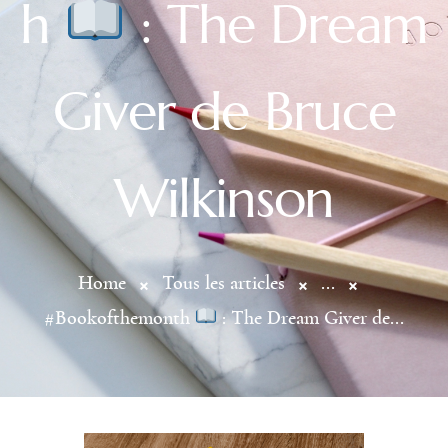
h
: The Dream
Giver de Bruce
Wilkinson
Home
Tous les articles
...
#Bookofthemonth
: The Dream Giver de...