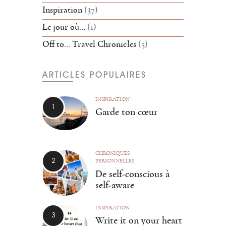
Inspiration
(37)
Le jour où…
(1)
Off to… Travel Chronicles
(5)
ARTICLES POPULAIRES
INSPIRATION
Garde ton cœur
CHRONIQUES
PERSONNELLES
De self-conscious à
self-aware
INSPIRATION
Write it on your heart