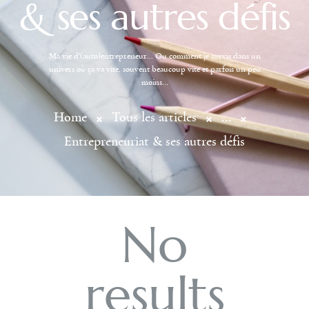
& ses autres défis
Ma vie d'(auto)entrepreneur… Ou comment je survis dans un
univers où ça va vite, souvent beaucoup vite et parfois un peu
moins…
Home
Tous les articles
...
Entrepreneuriat & ses autres défis
No
results