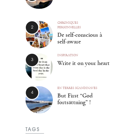
CHRONIQUES
PERSONNELLES
De self-conscious à
self-aware
INSPIRATION
Write it on your heart
EN TERRES SCANDINAVES
But First “God
fortsättning” !
TAGS