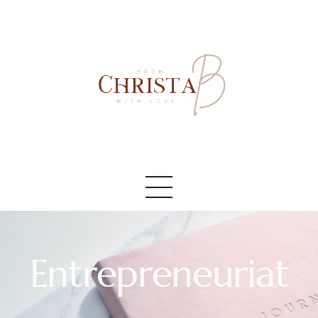
Accueil
#AboutMe
#Blog
Entrepreneuriat