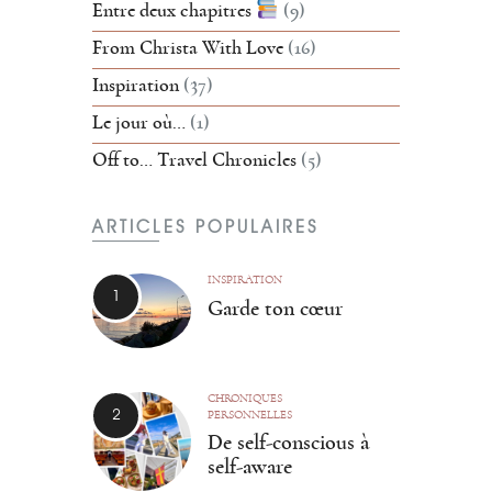
Entre deux chapitres
(9)
From Christa With Love
(16)
Inspiration
(37)
Le jour où…
(1)
Off to… Travel Chronicles
(5)
ARTICLES POPULAIRES
INSPIRATION
Garde ton cœur
CHRONIQUES
PERSONNELLES
De self-conscious à
self-aware