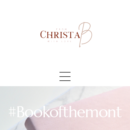
Accueil
#AboutMe
#Blog
#Bookofthemont