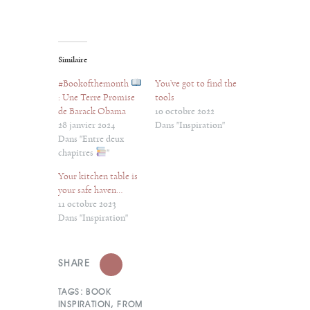
Similaire
#Bookofthemonth
You’ve got to find the
: Une Terre Promise
tools
de Barack Obama
10 octobre 2022
28 janvier 2024
Dans "Inspiration"
Dans "Entre deux
chapitres
"
Your kitchen table is
your safe haven…
11 octobre 2023
Dans "Inspiration"
SHARE
TAGS:
BOOK
INSPIRATION
,
FROM