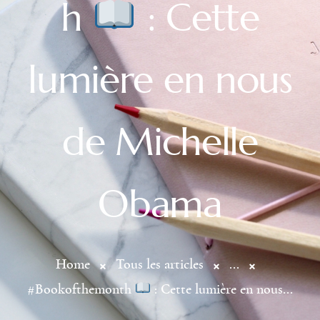
h
: Cette
lumière en nous
de Michelle
Obama
Home
Tous les articles
...
#Bookofthemonth
: Cette lumière en nous...