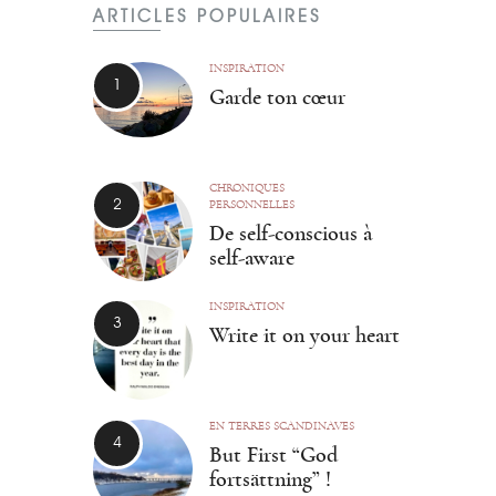
ARTICLES POPULAIRES
INSPIRATION
Garde ton cœur
CHRONIQUES
PERSONNELLES
De self-conscious à
self-aware
INSPIRATION
Write it on your heart
EN TERRES SCANDINAVES
But First “God
fortsättning” !