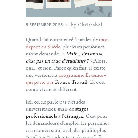
by Christabel
8 SEPTEMBRE 2025
Quand j’ai commencé à parler de
mon
départ en Suède,
plusieurs personnes
m’ont demandé :
« Mais… Erasmus+,
c’est pas un truc d’étudiants ? »
Alors,
oui… et non. Parce qu’en fait, il existe
une version du
programme Erasmus+
qui passe par
France Travail
. Et c’est
complètement différent.
Ici, on ne parle pas d’études
universitaires, mais de
stages
professionnels à l’étranger
. C’est pour
les demandeurs d’emploi, les personnes
en reconversion, bref, des profils plus
“pro” que “étudiants en échange”. Et