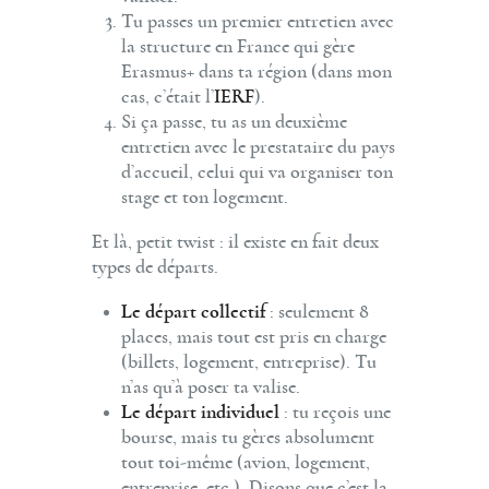
Tu passes un premier entretien avec
la structure en France qui gère
Erasmus+ dans ta région (dans mon
cas, c’était l’
IERF
).
Si ça passe, tu as un deuxième
entretien avec le prestataire du pays
d’accueil, celui qui va organiser ton
stage et ton logement.
Et là, petit twist : il existe en fait deux
types de départs.
Le départ collectif
: seulement 8
places, mais tout est pris en charge
(billets, logement, entreprise). Tu
n’as qu’à poser ta valise.
Le départ individuel
: tu reçois une
bourse, mais tu gères absolument
tout toi-même (avion, logement,
entreprise, etc.). Disons que c’est la