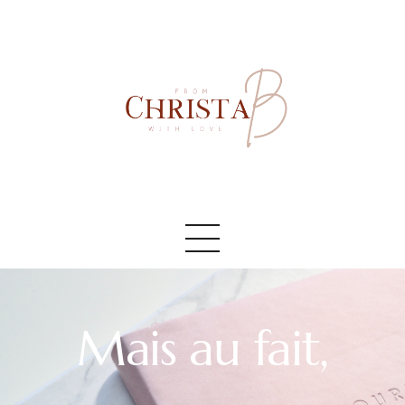
Accueil
#AboutMe
#Blog
Mais au fait,