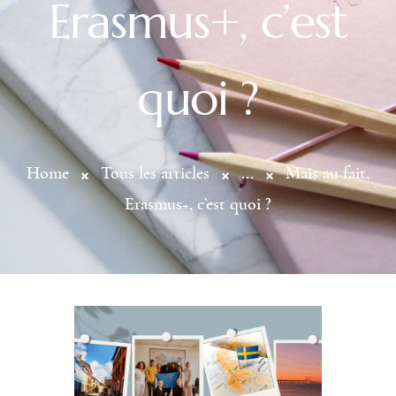
Erasmus+, c’est
quoi ?
Home
Tous les articles
...
Mais au fait,
Erasmus+, c’est quoi ?