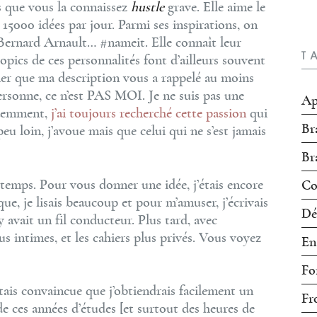
s que vous la connaissez
hustle
grave. Elle aime le
a 15000 idées par jour. Parmi ses inspirations, on
Bernard Arnault… #nameit. Elle connaît leur
T
iopics de ces personnalités font d’ailleurs souvent
arier que ma description vous a rappelé au moins
rsonne, ce n’est PAS MOI. Je ne suis pas une
Ap
édemment,
j’ai toujours recherché cette passion
qui
Br
 peu loin, j’avoue mais que celui qui ne s’est jamais
Br
ngtemps. Pour vous donner une idée, j’étais encore
Co
ue, je lisais beaucoup et pour m’amuser, j’écrivais
Dé
 y avait un fil conducteur. Plus tard, avec
us intimes, et les cahiers plus privés. Vous voyez
En
Fo
étais convaincue que j’obtiendrais facilement un
Fr
de ces années d’études [et surtout des heures de