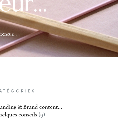
neur…
preneur…
ATÉGORIES
anding & Brand content…
elques conseils
(9)