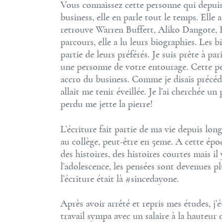
Vous connaissez cette personne qui depui
business, elle en parle tout le temps. Elle 
retrouve Warren Buffett, Aliko Dangote, 
parcours, elle a lu leurs biographies. Les b
partie de leurs préférés. Je suis prête à p
une personne de votre entourage. Cette pe
accro du business. Comme je disais préc
allait me tenir éveillée. Je l’ai cherchée un
perdu me jette la pierre!
L’écriture fait partie de ma vie depuis lo
au collège, peut-être en 5eme. A cette époq
des histoires, des histoires courtes mais il
l’adolescence, les pensées sont devenues pl
l’écriture était là #sincedayone.
Après avoir arrêté et repris mes études, j’
travail sympa avec un salaire à la hauteur 