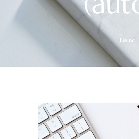
(aut
Home