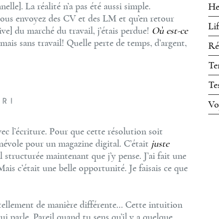
lle]. La réalité n’a pas été aussi simple.
He
ous envoyez des CV et des LM et qu’en retour
Li
] du marché du travail, j’étais perdue!
Où est-ce
ais sans travail! Quelle perte de temps, d’argent,
Ré
Te
Te
IR!
Vo
ec l’écriture. Pour que cette résolution soit
névole pour un magazine digital. C’était
juste
l structurée maintenant que j’y pense. J’ai fait une
Mais c’était une belle opportunité. Je faisais ce que
tellement de manière différente… Cette intuition
ui parle. Pareil quand tu sens qu’il y a quelque