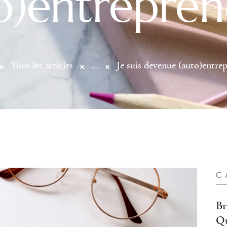
o)entrepre
Tous les articles
...
Je suis devenue (auto)entre
C
Br
Qu