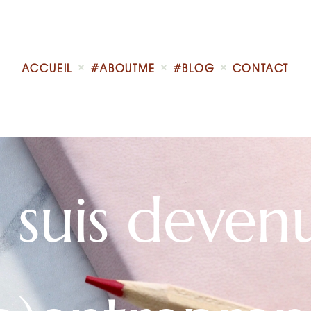
Accueil
#AboutMe
#Blog
ACCUEIL
#ABOUTME
#BLOG
CONTACT
e suis deven