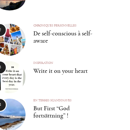
CHRONIQUES PERSONNELLES
De self-conscious à self-
aware
INSPIRATION
Write it on your heart
EN TERRES SCANDINAVES
But First “God
fortsättning” !