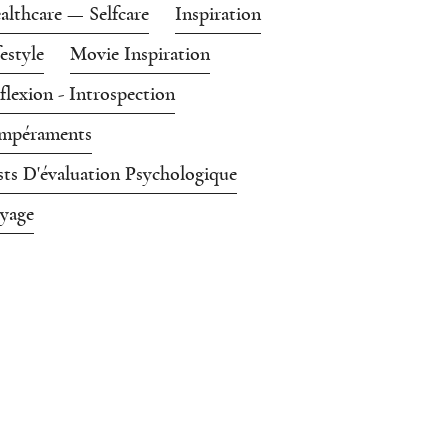
althcare — Selfcare
Inspiration
festyle
Movie Inspiration
flexion - Introspection
mpéraments
sts D'évaluation Psychologique
yage