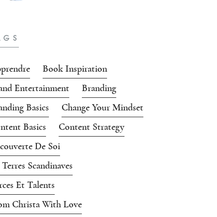
AGS
prendre
Book Inspiration
and Entertainment
Branding
anding Basics
Change Your Mindset
ntent Basics
Content Strategy
couverte De Soi
 Terres Scandinaves
rces Et Talents
om Christa With Love