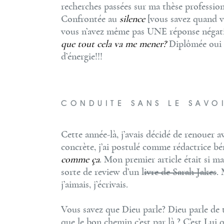
recherches passées sur ma thèse professionne
Confrontée au
silence
[vous savez quand v
vous n’avez même pas UNE réponse négative
que tout cela va me mener?
Diplômée oui m
d’énergie!!!
CONDUITE SANS LE SAVO
Cette année-là, j’avais décidé de renouer av
concrète, j’ai postulé comme rédactrice bé
comme ça
. Mon premier article était si ma
sorte de review d’un l
ivre de Sarah Jakes
. 
j’aimais, j’écrivais.
Vous savez que Dieu parle? Dieu parle de 
que le bon chemin c’est par là ? C’est Lui q