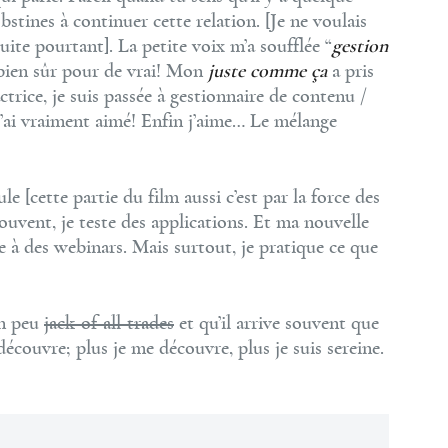
bstines à continuer cette relation. [Je ne voulais
uite pourtant]. La petite voix m’a soufflée “
gestion
 bien sûr pour de vrai! Mon
juste comme ça
a pris
trice, je suis passée à gestionnaire de contenu /
J’ai vraiment aimé! Enfin j’aime… Le mélange
e [cette partie du film aussi c’est par la force des
Souvent, je teste des applications. Et ma nouvelle
pe à des webinars. Mais surtout, je pratique ce que
un peu
jack-of-all-trades
et qu’il arrive souvent que
découvre; plus je me découvre, plus je suis sereine.