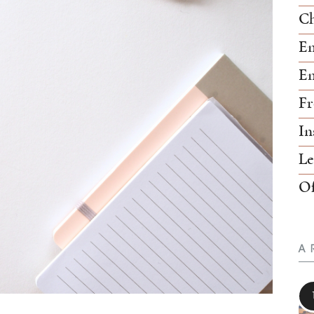
Ch
En
En
Fr
In
Le
Of
A