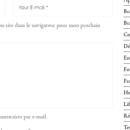
Br
Br
n site dans le navigateur pour mon prochain
Co
Dé
En
Fo
Fr
He
Li
Ré
entaires par e-mail.
Te