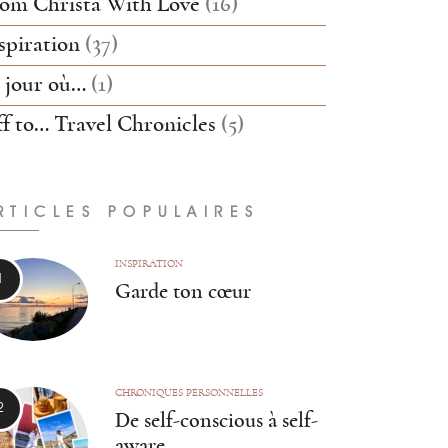
om Christa With Love
(16)
spiration
(37)
 jour où…
(1)
f to… Travel Chronicles
(5)
RTICLES POPULAIRES
INSPIRATION
Garde ton cœur
CHRONIQUES PERSONNELLES
De self-conscious à self-
aware