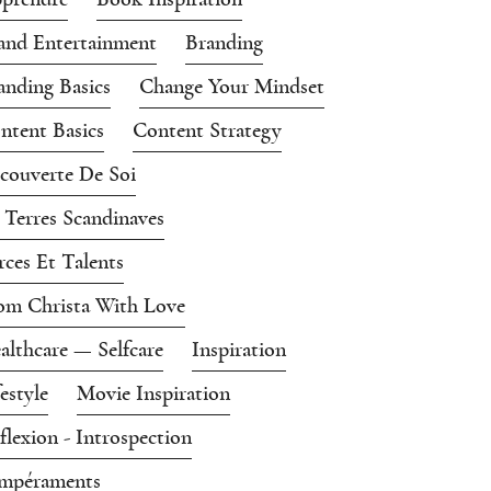
and Entertainment
Branding
anding Basics
Change Your Mindset
ntent Basics
Content Strategy
couverte De Soi
 Terres Scandinaves
rces Et Talents
om Christa With Love
althcare — Selfcare
Inspiration
festyle
Movie Inspiration
flexion - Introspection
mpéraments