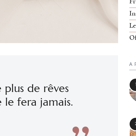
Fr
In
Le
Of
A
 plus de rêves
 le fera jamais.