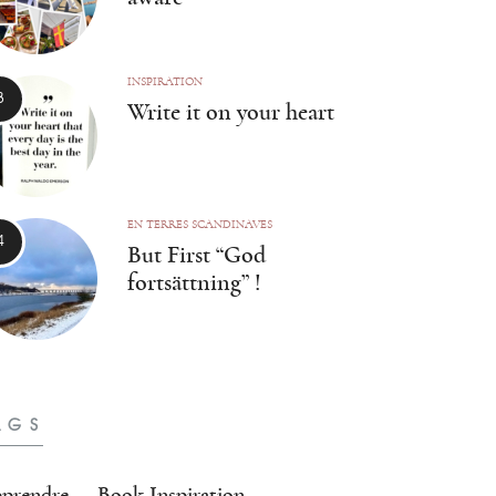
INSPIRATION
Write it on your heart
EN TERRES SCANDINAVES
But First “God
fortsättning” !
AGS
prendre
Book Inspiration