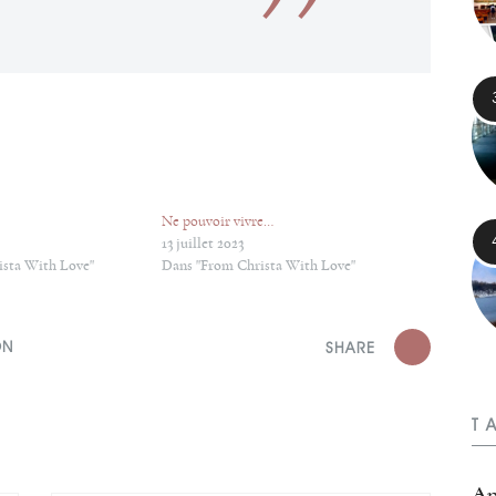
Ne pouvoir vivre…
13 juillet 2023
ista With Love"
Dans "From Christa With Love"
ON
SHARE
T
Ap