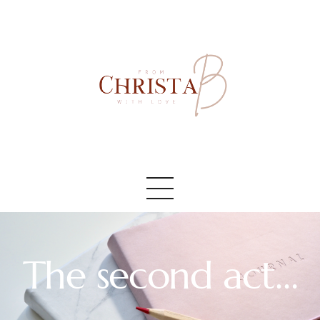
Accueil
#AboutMe
#Blog
The second act…