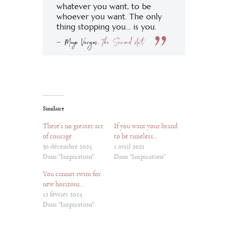
whatever you want, to be
whoever you want. The only
thing stopping you… is you.
— Maya Vergas,
The Second Act
Similaire
There’s no greater act
If you want your brand
of courage
to be timeless…
30 décembre 2025
1 avril 2021
Dans "Inspiration"
Dans "Inspiration"
You cannot swim for
new horizons…
12 février 2025
Dans "Inspiration"