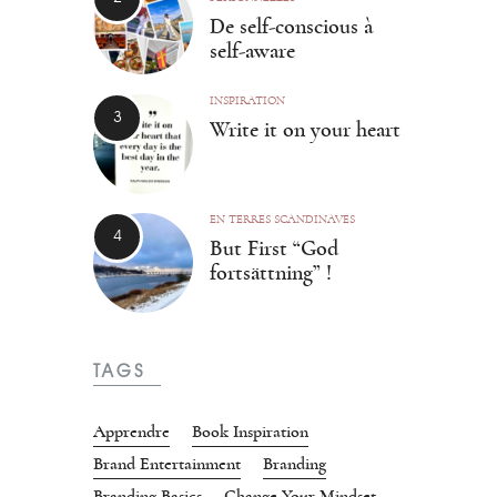
De self-conscious à
self-aware
INSPIRATION
Write it on your heart
EN TERRES SCANDINAVES
But First “God
fortsättning” !
TAGS
Apprendre
Book Inspiration
Brand Entertainment
Branding
Branding Basics
Change Your Mindset