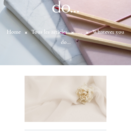
do…
Home
Tous les articles
...
Whatever you
do…