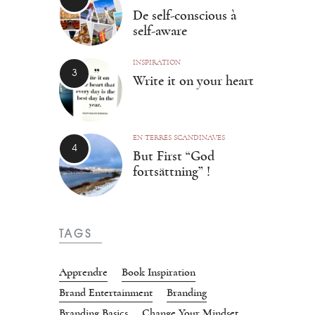
De self-conscious à
self-aware
INSPIRATION
Write it on your heart
EN TERRES SCANDINAVES
But First “God
fortsättning” !
TAGS
Apprendre
Book Inspiration
Brand Entertainment
Branding
Branding Basics
Change Your Mindset