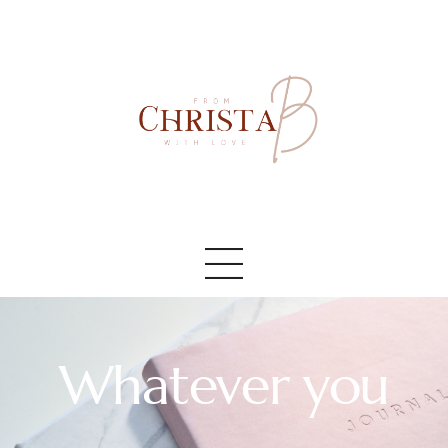
Accueil
#AboutMe
#Blog
Whatever you