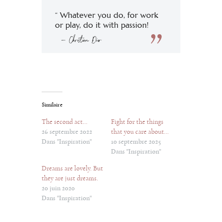
“ Whatever you do, for work
or play, do it with passion!
— Christian Dior
Similaire
The second act…
Fight for the things
26 septembre 2022
that you care about…
Dans "Inspiration"
10 septembre 2025
Dans "Inspiration"
Dreams are lovely. But
they are just dreams.
20 juin 2020
Dans "Inspiration"