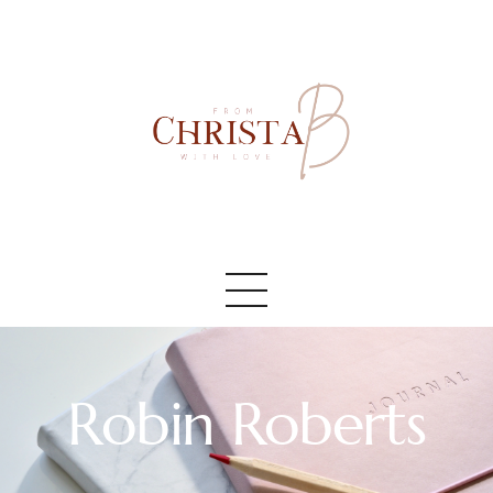
Accueil
#AboutMe
#Blog
Robin Roberts