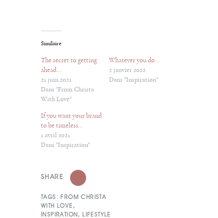
Similaire
The secret to getting
Whatever you do…
ahead…
2 janvier 2022
21 juin 2021
Dans "Inspiration"
Dans "From Christa
With Love"
If you want your brand
to be timeless…
1 avril 2021
Dans "Inspiration"
SHARE
TAGS:
FROM CHRISTA
WITH LOVE
,
INSPIRATION
,
LIFESTYLE