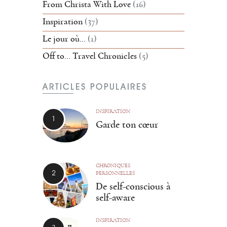
From Christa With Love
(16)
Inspiration
(37)
Le jour où…
(1)
Off to… Travel Chronicles
(5)
ARTICLES POPULAIRES
INSPIRATION
Garde ton cœur
CHRONIQUES
PERSONNELLES
De self-conscious à
self-aware
INSPIRATION