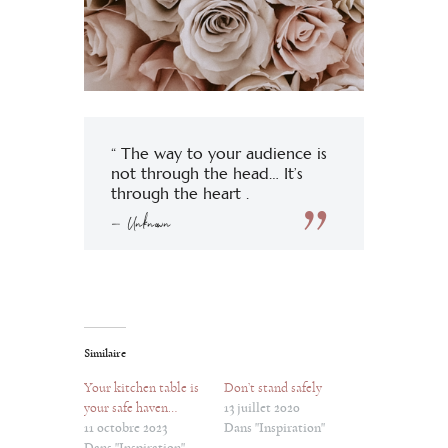
“ The way to your audience is
not through the head… It’s
through the heart .
— Unknown
Similaire
Your kitchen table is
Don’t stand safely
your safe haven…
13 juillet 2020
11 octobre 2023
Dans "Inspiration"