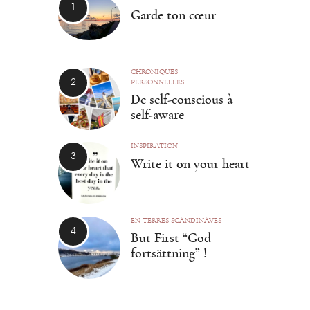
Garde ton cœur
CHRONIQUES
PERSONNELLES
De self-conscious à
self-aware
INSPIRATION
Write it on your heart
EN TERRES SCANDINAVES
But First “God
fortsättning” !