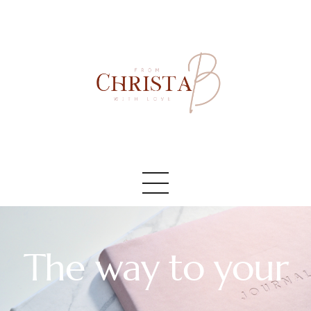
Accueil
#AboutMe
#Blog
The way to your