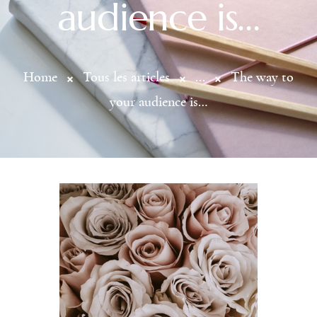
audience is…
Home
Tous les articles
...
The way to
your audience is…