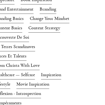
and Entertainment
Branding
anding Basics
Change Your Mindset
ntent Basics
Content Strategy
couverte De Soi
 Terres Scandinaves
rces Et Talents
om Christa With Love
althcare — Selfcare
Inspiration
festyle
Movie Inspiration
flexion - Introspection
mpéraments