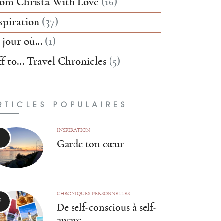
om Christa With Love
(16)
spiration
(37)
 jour où…
(1)
f to… Travel Chronicles
(5)
RTICLES POPULAIRES
INSPIRATION
Garde ton cœur
CHRONIQUES PERSONNELLES
De self-conscious à self-
aware