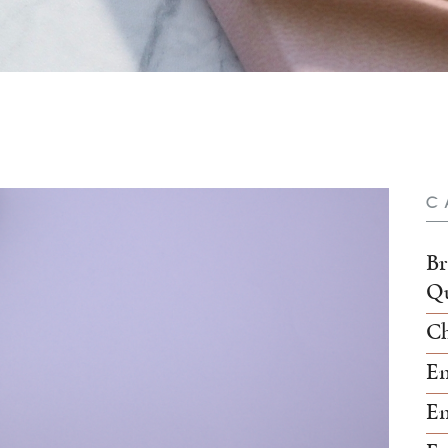
C
Br
Qu
Ch
En
En