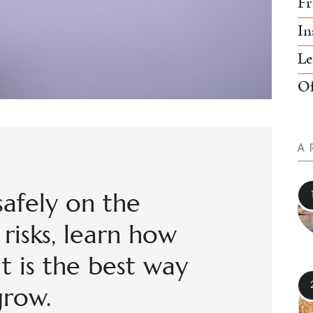
Fr
In
Le
Of
A
safely on the
 risks, learn how
t is the best way
grow.