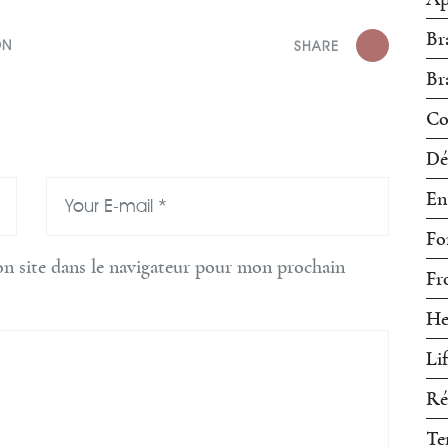
Br
ON
SHARE
Br
Co
Dé
En
Fo
n site dans le navigateur pour mon prochain
Fr
He
Li
Ré
Te