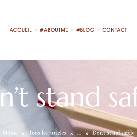
Accueil
#AboutMe
#Blog
ACCUEIL
#ABOUTME
#BLOG
CONTACT
’t stand sa
Home
Tous les articles
...
Don’t stand safely