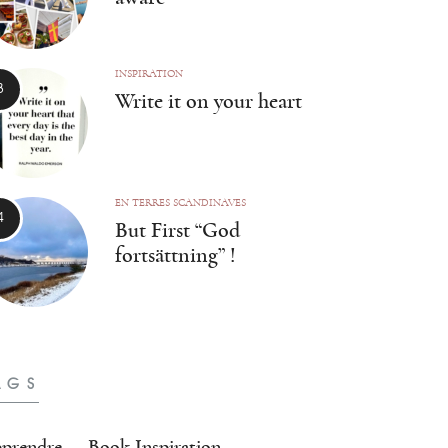
INSPIRATION
Write it on your heart
EN TERRES SCANDINAVES
But First “God
fortsättning” !
AGS
prendre
Book Inspiration