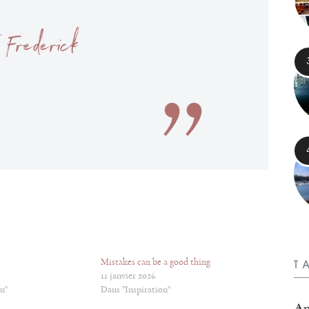
 Frederick
Mistakes can be a good thing
T
11 janvier 2026
n"
Dans "Inspiration"
Ap