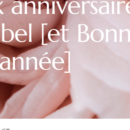
 anniversair
abel [et Bon
année]